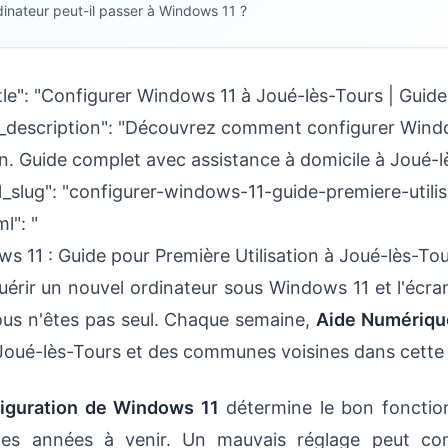
inateur peut-il passer à Windows 11 ?
itle": "Configurer Windows 11 à Joué-lès-Tours | Guid
ta_description": "Découvrez comment configurer Windo
on. Guide complet avec assistance à domicile à Joué-l
l_slug": "configurer-windows-11-guide-premiere-utilis
l": "
s 11 : Guide pour Première Utilisation à Joué-lès-To
érir un nouvel ordinateur sous Windows 11 et l'écra
ous n'êtes pas seul. Chaque semaine,
Aide Numériqu
Joué-lès-Tours et des communes voisines dans cette 
iguration de Windows 11
détermine le bon fonctio
 les années à venir. Un mauvais réglage peut co