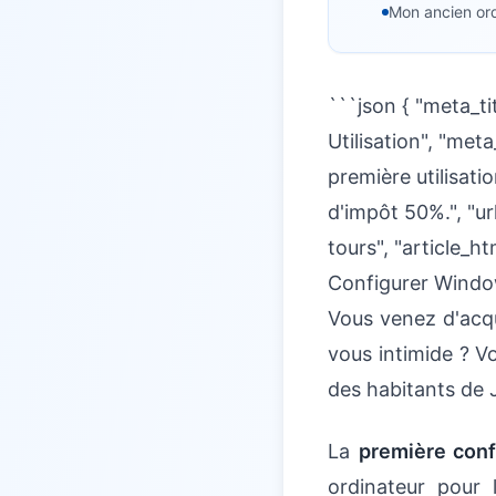
Mon ancien ord
```json { "meta_t
Utilisation", "me
première utilisati
d'impôt 50%.", "ur
tours", "article_htm
Configurer Window
Vous venez d'acqu
vous intimide ? V
des habitants de 
La
première conf
ordinateur pour