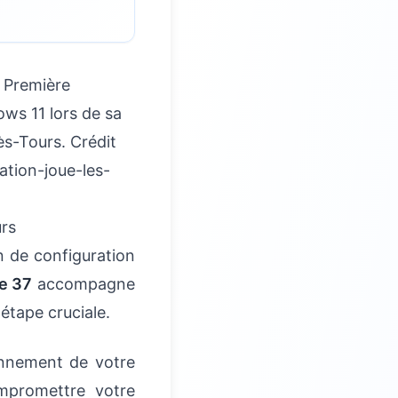
e Première
ws 11 lors de sa
ès-Tours. Crédit
ation-joue-les-
urs
n de configuration
e 37
accompagne
étape cruciale.
nnement de votre
mpromettre votre