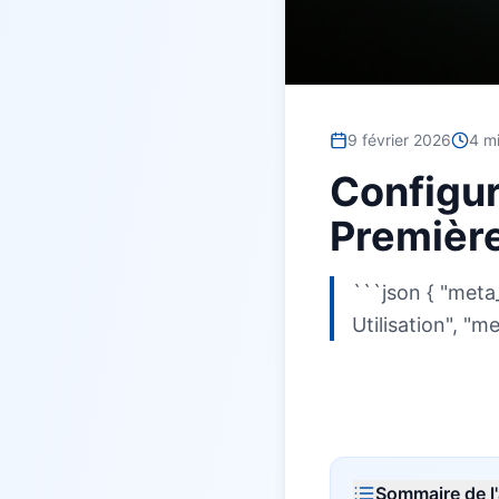
9 février 2026
4
mi
Configur
Première
Besoin d'aide informatique ?
Intervention rapide à domicile — 25€/h après crédit d'im
```json { "meta
Utilisation", 
Sommaire de l'