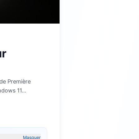
ur
ide Première
indows 11…
Masquer