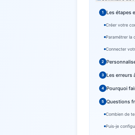
Les étapes 
1
Créer votre co
Paramétrer la c
Connecter votr
Personnalis
2
Les erreurs à
3
Pourquoi fai
4
Questions f
5
Combien de te
Puis-je config