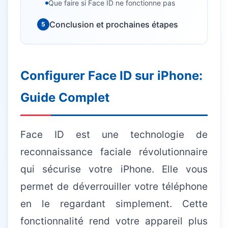
Que faire si Face ID ne fonctionne pas
Conclusion et prochaines étapes
5
Besoin d'aide informatique ?
Intervention rapide à domicile — 25€/h après crédit
Configurer Face ID sur iPhone:
d'impôt
Guide Complet
Face ID est une technologie de
reconnaissance faciale révolutionnaire
qui sécurise votre iPhone. Elle vous
permet de déverrouiller votre téléphone
en le regardant simplement. Cette
fonctionnalité rend votre appareil plus