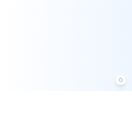
Aide Numérique 37
Assistance informatique à domicile en Indre-et-Loire. Service à
la Personne agréé — crédit d'impôt 50 %.