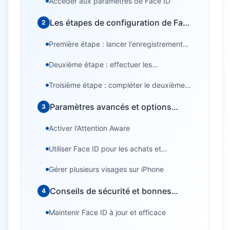
Accéder aux paramètres de Face ID
Les étapes de configuration de Face
2
ID
Première étape : lancer l'enregistrement
facial
Deuxième étape : effectuer les
mouvements requis
Troisième étape : compléter le deuxième
scan
Paramètres avancés et options
3
personnalisables
Activer l'Attention Aware
Utiliser Face ID pour les achats et
authentifications
Gérer plusieurs visages sur iPhone
Conseils de sécurité et bonnes
4
pratiques
Maintenir Face ID à jour et efficace