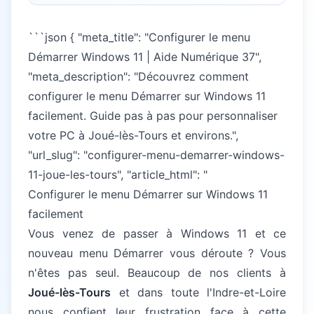
```json { "meta_title": "Configurer le menu
Démarrer Windows 11 | Aide Numérique 37",
Besoin d'aide informatique ?
"meta_description": "Découvrez comment
Intervention rapide à domicile — 25€/h après crédit
configurer le menu Démarrer sur Windows 11
d'impôt
facilement. Guide pas à pas pour personnaliser
votre PC à Joué-lès-Tours et environs.",
"url_slug": "configurer-menu-demarrer-windows-
11-joue-les-tours", "article_html": "
Configurer le menu Démarrer sur Windows 11
facilement
Vous venez de passer à Windows 11 et ce
nouveau menu Démarrer vous déroute ? Vous
n'êtes pas seul. Beaucoup de nos clients à
Joué-lès-Tours
et dans toute l'Indre-et-Loire
nous confient leur frustration face à cette