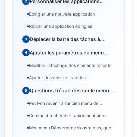
Personnaliser les applications
2
épinglées
Épingler une nouvelle application
Retirer une application épinglée
Déplacer la barre des tâches à
3
gauche
Ajuster les paramètres du menu
4
Démarrer
Modifier l'affichage des éléments récents
Ajouter des dossiers rapides
Questions fréquentes sur le menu
5
Démarrer Windows 11
Peut-on revenir à l'ancien menu de
Windows 10 ?
Comment rechercher rapidement une
application ?
Mon menu Démarrer ne s'ouvre plus, que
faire ?