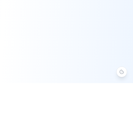
Aide Numérique 37
Assistance informatique à domicile en Indre-et-Loire. Service à
la Personne agréé — crédit d'impôt 50 %.