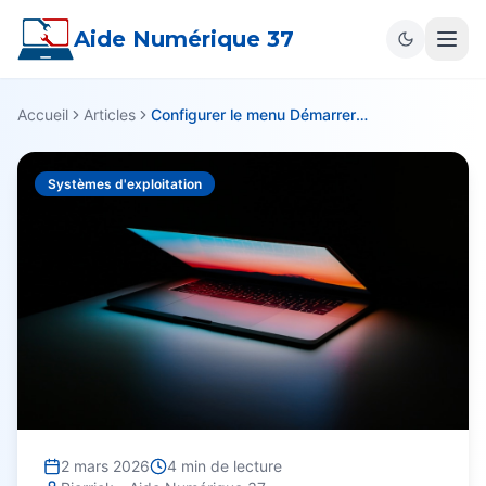
Aide Numérique 37
Accueil
Articles
Configurer le menu Démarrer sur Windows 11 facilement
Systèmes d'exploitation
2 mars 2026
4
min de lecture