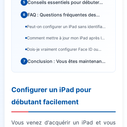
Conseils essentiels pour débuter
5
avec l'iPad
FAQ : Questions fréquentes des
6
débutants
Peut-on configurer un iPad sans identifiant
Besoin d'aide informatique ?
Apple ?
Intervention rapide à domicile — 25€/h après crédit
Comment mettre à jour mon iPad après la
d'impôt
configuration initiale ?
Dois-je vraiment configurer Face ID ou
Touch ID ?
Conclusion : Vous êtes maintenant
7
prêt
Configurer un iPad pour
débutant facilement
Vous venez d'acquérir un iPad et vous