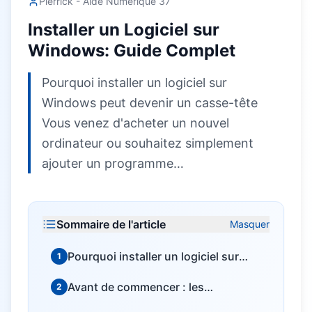
Pierrick - Aide Numérique 37
Installer un Logiciel sur
Windows: Guide Complet
Pourquoi installer un logiciel sur
Windows peut devenir un casse-tête
Vous venez d'acheter un nouvel
ordinateur ou souhaitez simplement
ajouter un programme…
Sommaire de l'article
Masquer
Pourquoi installer un logiciel sur
1
Windows peut devenir un casse-
Avant de commencer : les
2
tête
vérifications essentielles