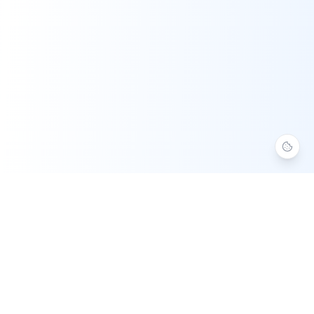
Aide Numérique 37
Assistance informatique à domicile en Indre-et-Loire. Service à
la Personne agréé — crédit d'impôt 50 %.
Fermé
ouvre demain à 8h30