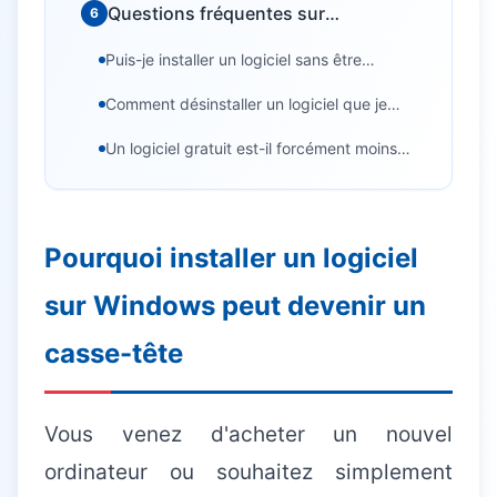
Questions fréquentes sur
6
l'installation de logiciels
Puis-je installer un logiciel sans être
administrateur ?
Comment désinstaller un logiciel que je
Besoin d'aide informatique ?
n'utilise plus ?
Intervention rapide à domicile — 25€/h après crédit
Un logiciel gratuit est-il forcément moins
d'impôt
bien qu'un payant ?
Pourquoi installer un logiciel
sur Windows peut devenir un
casse-tête
Vous venez d'acheter un nouvel
ordinateur ou souhaitez simplement