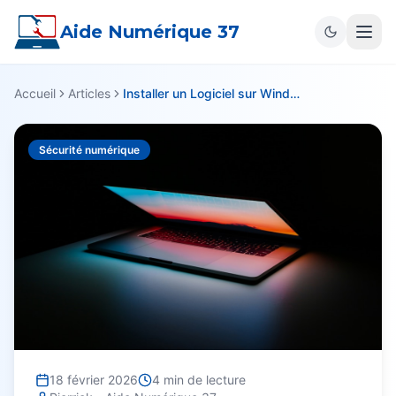
Aide Numérique 37
Accueil
Articles
Installer un Logiciel sur Windows: Guide Complet
Sécurité numérique
18 février 2026
4
min de lecture