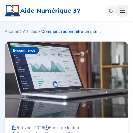
Aide Numérique 37
Accueil
Articles
Comment reconnaître un site marchand fiable
E-commerce
5 février 2026
5
min de lecture