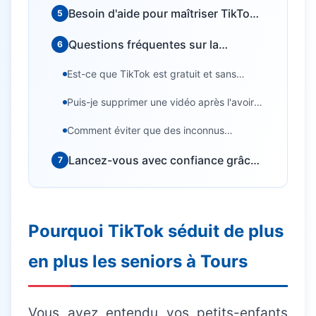
Besoin d'aide pour maîtriser TikTok
5
à domicile ?
Questions fréquentes sur la
6
publication de vidéos TikTok
Besoin d'aide informatique ?
Est-ce que TikTok est gratuit et sans
risque ?
Intervention rapide à domicile — 25€/h après crédit
Puis-je supprimer une vidéo après l'avoir
d'impôt
publiée ?
Comment éviter que des inconnus
commentent mes vidéos ?
Lancez-vous avec confiance grâce
7
à un accompagnement personnalisé
Pourquoi TikTok séduit de plus
en plus les seniors à Tours
Vous avez entendu vos petits-enfants