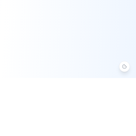
Aide Numérique 37
Assistance informatique à domicile en Indre-et-Loire. Service à
la Personne agréé — crédit d'impôt 50 %.
Fermé
ouvre à 8h30