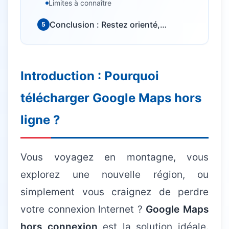
Limites à connaître
Conclusion : Restez orienté,
5
connecté ou non
Besoin d'aide informatique ?
Intervention rapide à domicile — 25€/h après crédit
Introduction : Pourquoi
d'impôt
télécharger Google Maps hors
ligne ?
Vous voyagez en montagne, vous
explorez une nouvelle région, ou
simplement vous craignez de perdre
votre connexion Internet ?
Google Maps
hors connexion
est la solution idéale.